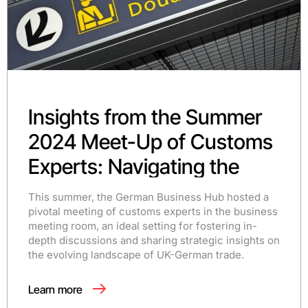
Insights from the Summer
2024 Meet-Up of Customs
Experts: Navigating the
Future of UK-German Trade
This summer, the German Business Hub hosted a
pivotal meeting of customs experts in the business
meeting room, an ideal setting for fostering in-
depth discussions and sharing strategic insights on
the evolving landscape of UK-German trade.
Learn more